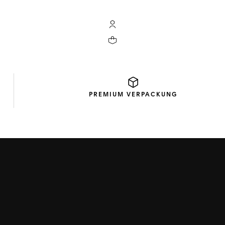
My TAG Heuer Konto
Ihr Warenkorb enthält 0 Produkte
PREMIUM
VERPACKUNG