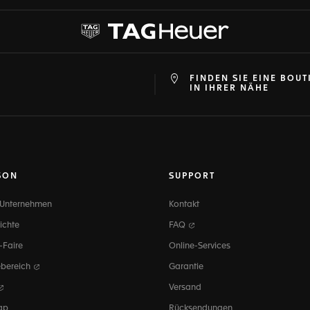
FINDEN SIE EINE BOUT
at
ine
IN IHRER NÄHE
SON
SUPPORT
 Unternehmen
Kontakt
ichte
FAQ
-Faire
Online-Services
ebereich
Garantie
Versand
ap
Rücksendungen