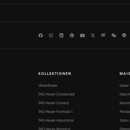
Facebook
Instagram
LinkedIn
Pinterest
Youtube
Twitter
Weibo
WeCh
L
KOLLEKTIONEN
MAI
Uhrenfinder
Unser
TAG Heuer Connected
Gesch
TAG Heuer Carrera
Savoir
TAG Heuer Formula 1
Press
TAG Heuer Aquaracer
Jobs
TAG Heuer Monaco
Sitem