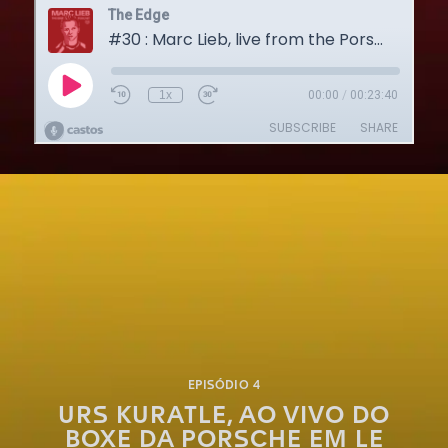
EPISÓDIO 4
URS KURATLE, AO VIVO DO
BOXE DA PORSCHE EM LE