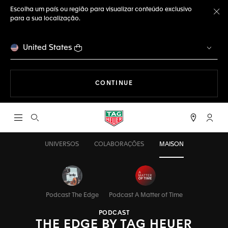
Escolha um país ou região para visualizar conteúdo exclusivo
para a sua localização.
Fe
United States
A NAVEGAR PELO SITE
CONTINUE
Abrir a busca
Conta
UNIVERSOS
COLABORAÇÕES
MAISON
Podcast The Edge
Podcast A Matter of Time
PODCAST
THE EDGE BY TAG HEUER