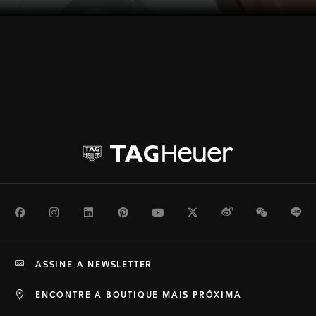
Facebook
Instagram
LinkedIn
Pinterest
Youtube
Twitter
Weibo
WeChat
Li
ASSINE A NEWSLETTER
ENCONTRE A BOUTIQUE MAIS PRÓXIMA