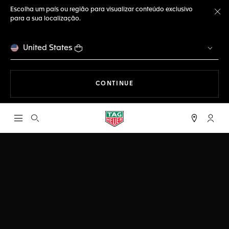
Escolha um país ou região para visualizar conteúdo exclusivo
para a sua localização.
Fe
United States
A NAVEGAR PELO SITE
CONTINUE
Abrir a busca
Conta