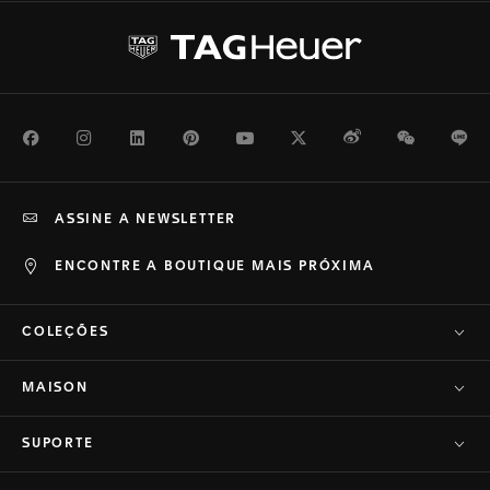
Facebook
Instagram
LinkedIn
Pinterest
Youtube
Twitter
Weibo
WeChat
Li
ASSINE A NEWSLETTER
ENCONTRE A BOUTIQUE MAIS PRÓXIMA
COLEÇÕES
MAISON
SUPORTE