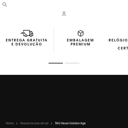
Abrir a busca
Conta My TAG Heuer
ENTREGA GRATUITA
EMBALAGEM
RELÓGIO
E DEVOLUÇÃO
PREMIUM
CER
Ir para o slide 1
Ir para o slide 2
Home
Nossos óculos de sol
TAG Heuer Golden Age