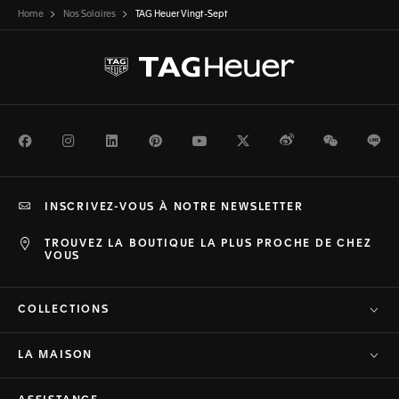
Home
Nos Solaires
TAG Heuer Vingt-Sept
Facebook
Instagram
LinkedIn
Pinterest
Youtube
Twitter
Weibo
WeChat
Li
INSCRIVEZ-VOUS À NOTRE NEWSLETTER
TROUVEZ LA BOUTIQUE LA PLUS PROCHE DE CHEZ
VOUS
COLLECTIONS
LA MAISON