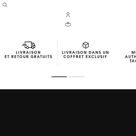
Ouvrir la barre de recherche
Compte My TAG Heuer
Votre panier contient 0 produit(s)
LIVRAISON
LIVRAISON DANS UN
M
ET RETOUR GRATUITS
COFFRET EXCLUSIF
AUT
TA
Ouvrir la diapositive 1
Ouvrir la diapositive 2