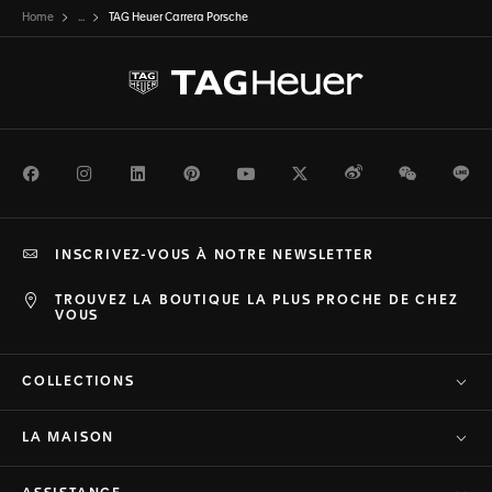
Home
...
TAG Heuer Carrera Porsche
Facebook
Instagram
LinkedIn
Pinterest
Youtube
Twitter
Weibo
WeChat
Li
INSCRIVEZ-VOUS À NOTRE NEWSLETTER
TROUVEZ LA BOUTIQUE LA PLUS PROCHE DE CHEZ
VOUS
COLLECTIONS
LA MAISON