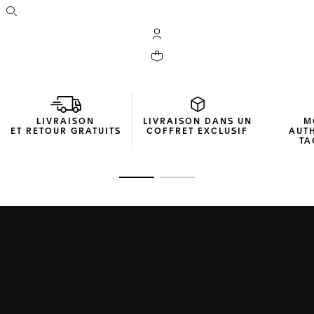
Ouvrir la barre de recherche
Compte My TAG Heuer
Votre panier contient 0 produit(s)
LIVRAISON
LIVRAISON DANS UN
M
ET RETOUR GRATUITS
COFFRET EXCLUSIF
AUT
TA
Ouvrir la diapositive 1
Ouvrir la diapositive 2