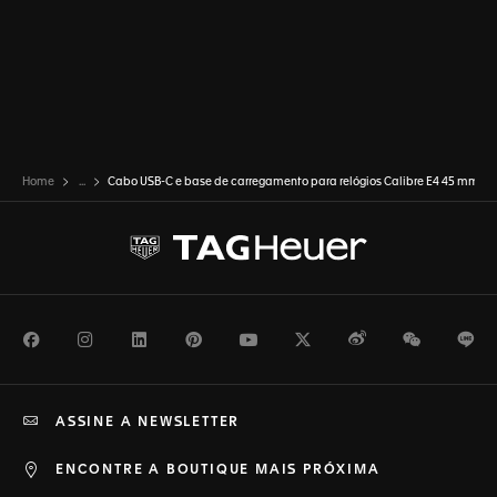
Home
...
Cabo USB-C e base de carregamento para relógios Calibre E4 45 mm
Facebook
Instagram
LinkedIn
Pinterest
Youtube
Twitter
Weibo
WeChat
Li
ASSINE A NEWSLETTER
ENCONTRE A BOUTIQUE MAIS PRÓXIMA