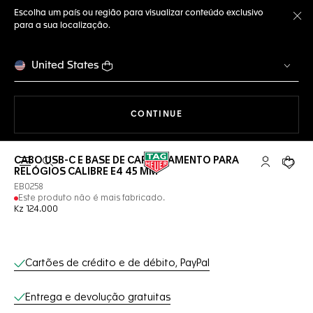
Escolha um país ou região para visualizar conteúdo exclusivo
para a sua localização.
Fe
United States
A NAVEGAR PELO SITE
CONTINUE
CABO USB-C E BASE DE CARREGAMENTO PARA
Abrir a busca
Conta My T
Seu c
RELÓGIOS CALIBRE E4 45 MM
EB0258
Este produto não é mais fabricado.
Kz 124.000
Serviços on-line
Cartões de crédito e de débito, PayPal
Entrega e devolução gratuitas