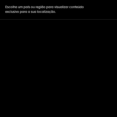
Escolha um país ou região para visualizar conteúdo
exclusivo para a sua localização.
Buscar
Abrir a busca