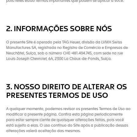
pois neles estão termos importantes que podem se aplicar a você.
2. INFORMAÇÕES SOBRE NÓS
O presente Site é operado pela TAG Heuer, divisão da LVMH Swiss
Manufactures SA, registrada no Registro de Comércio e Empresas de
Neuchâtel, Suíça, sob o número CHE-481.404.745, com sede na rue
Louis-Joseph Chevrolet, 6A, 2300 La Chaux-de-Fonds, Suíça.
3. NOSSO DIREITO DE ALTERAR OS
PRESENTES TERMOS DE USO
A qualquer momento, podemos revisar os presentes Termos de Uso ao
modificar a presente página. Confira esta página periodicamente
para estar sempre ciente de quaisquer alterações feitas, pois você
está sujeito a elas. O uso contínuo do Site após a publicação dessas
alterações valerá aceitação das mesmas.