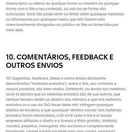
desencriptar ou alterar de qualquer forma ou interferir de qualquer
forma com o Site e seu conteúdo, ou usá-los de forma não
autorizada. Você não pode obter ou tentar obter quaisquer materiais
ou informações por quaisquer meios que não tiverem sido
intencionalmente divulgados ao público no Site ou fornecidos por
meio dele.
10. COMENTÁRIOS, FEEDBACK E
OUTROS ENVIOS
10.1 Sugestões, feedback, ideias e outros envios (doravante
denominados "materiais enviados"), sobre o Site, seu conteúdo e
nossos produtos, são bem-vindos. Entretanto, ao enviar-nos materiais,
você: (i) declara que os materiais enviados são de sua autoria, que
nenhum terceiro detém os direitos dos referidos e que tais materiais
enviados ou o uso da TAG Heuer deles não infringem quaisquer
direitos de terceiros, e que quaisquer "direitos morais" dos materiais
enviados foram renunciados, e (ii) você cede a nós e a nossas
empresas afiliadas o direito e a licença a título gratuito, ilimitada,
mundial, perpétua, irrevogável, não exclusiva e completamente
transferível, cedível e sublicenciável para usar, copiar, reproduzir,