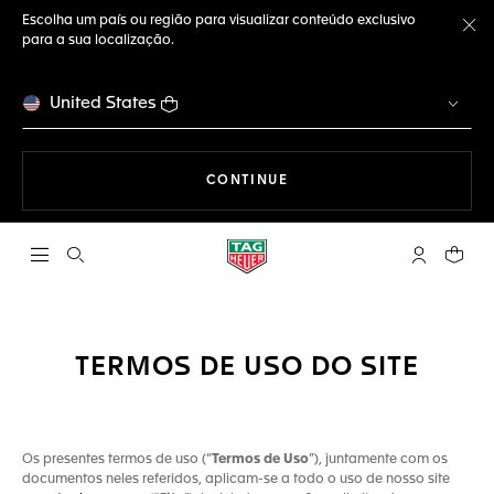
Escolha um país ou região para visualizar conteúdo exclusivo
para a sua localização.
Fe
United States
A NAVEGAR PELO SITE
CONTINUE
Abrir a busca
Conta My T
Seu c
TERMOS DE USO DO SITE
Os presentes termos de uso (“
Termos de Uso
”), juntamente com os
documentos neles referidos, aplicam-se a todo o uso de nosso site