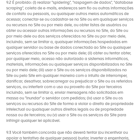
9.2 É proibido: (I) realizar "spidering", "raspagem de dados", "database
scraping", coleta de e-mails, endereços sem fio ou outras informações
de contato ou pessoais, ou quaisquer outros meios automáticos de
acessar, conectar-se ou cadastrar-se no Site ou em quaisquer serviços
ou recursos no Site ou por meio dele, ou obter listas de usuários ou
obter ou acessar outras informações ou recursos no Site, do Site ou
por meio dele ou dos serviços oferecidos no Site ou por meio dele,
incluindo, sem se limitar a, quaisquer informações hospedadas em
qualquer servidor ou base de dados conectada ao Site ou quaisquer
serviços oferecidos no Site ou por meio dele; (ii) obter ou tentar obter,
por qualquer meio, acesso não autorizado a sistemas informáticos,
materiais, informações ou quaisquer serviços disponibilizados no Site
ou por meio dele; (iii) usar o Site ou os serviços disponibilizados no
Site ou pelo Site em qualquer maneira com o intuito de interromper,
danificar, desativar, sobrecarregar ou prejudicar o Site ou os referidos
serviços, ou interferir com o uso ou proveito do Site por terceiros
incluindo, sem se limitar a, enviar mensagens não solicitadas em
massa ou "inundar" o servidor com pedidos; (iv) usar o Site ou os
serviços ou recursos do Site de forma a violar o direito de propriedade
intelectual ou quaisquer outros direitos legais ou de propriedade
nossa ou de terceiros; ou (v) usar o Site ou os serviços do Site para
infringir qualquer lei aplicável.
9.3 Você também concorda que não deverá tentar (ou incentivar ou
apoiar a tentativa de qualquer pessoa) burlar, inverter a engenharia,