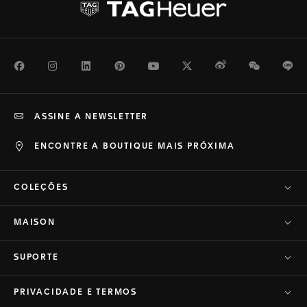
Facebook
Instagram
LinkedIn
Pinterest
Youtube
Twitter
Weibo
WeChat
Li
ASSINE A NEWSLETTER
ENCONTRE A BOUTIQUE MAIS PRÓXIMA
COLEÇÕES
MAISON
SUPORTE
PRIVACIDADE E TERMOS