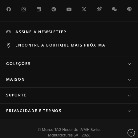
Facebook
Instagram
LinkedIn
Pinterest
Youtube
Twitter
Weibo
WeChat
Li
ASSINE A NEWSLETTER
ENCONTRE A BOUTIQUE MAIS PRÓXIMA
COLEÇÕES
MAISON
SUPORTE
PRIVACIDADE E TERMOS
© Marca TAG Heuer da LVMH Swiss
Voltar ao topo
Manufactures SA - 2026