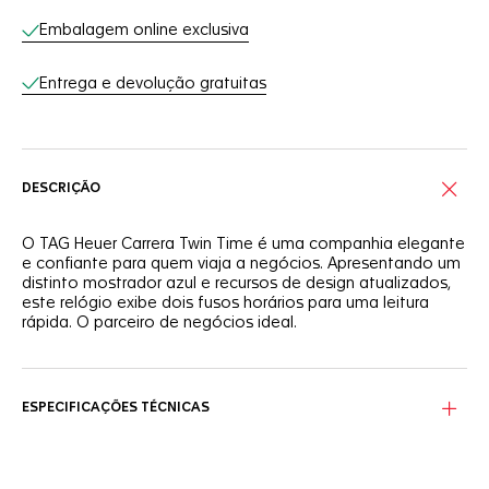
Embalagem online exclusiva
Entrega e devolução gratuitas
DESCRIÇÃO
O TAG Heuer Carrera Twin Time é uma companhia elegante
e confiante para quem viaja a negócios. Apresentando um
distinto mostrador azul e recursos de design atualizados,
este relógio exibe dois fusos horários para uma leitura
rápida. O parceiro de negócios ideal.
Tenha sempre o controle das horas com o fuso horário
duplo. O ponteiro do GMT aponta para o flange externo
discreto, com escala de 24 horas e indicador dia/noite.
ESPECIFICAÇÕES TÉCNICAS
Apresentando um mostrador azul com efeito
sunray
, este
TAG Heuer Carrera Twin Time se destaca com ponteiros
mais ousados e índices revestidos em ródio com Super-