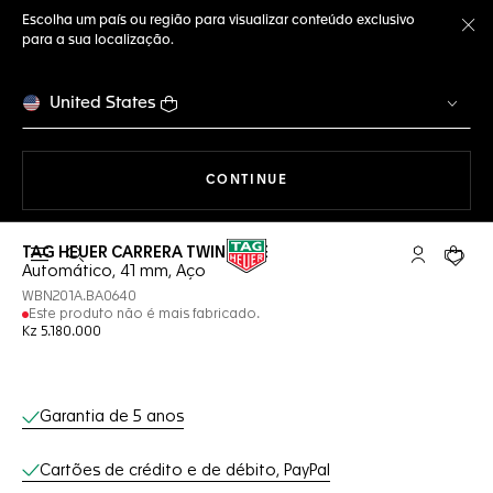
Escolha um país ou região para visualizar conteúdo exclusivo
para a sua localização.
Fe
United States
A NAVEGAR PELO SITE
CONTINUE
TAG HEUER CARRERA TWIN-TIME
Abrir a busca
Conta My T
Seu c
Automático, 41 mm, Aço
WBN201A.BA0640
Este produto não é mais fabricado.
Kz 5.180.000
Serviços on-line
Garantia de 5 anos
Cartões de crédito e de débito, PayPal