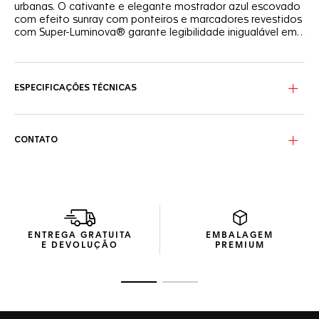
urbanas. O cativante e elegante mostrador azul escovado
com efeito sunray com ponteiros e marcadores revestidos
com Super-Luminova® garante legibilidade inigualável em
todos os momentos.
Oferecendo uma aparência urbana e cronometragem
precisa, o TAG Heuer Carrera é alimentado pelo movimento
automático Calibre 5 manufaturado in-house e apresenta
ESPECIFICAÇÕES TÉCNICAS
uma janela de data às 6 horas.
Confortável no pulso, a atraente caixa em aço de 39 mm
alterna entre superfícies escovadas e polidas, enquanto o
CONTATO
fundo da caixa transparente exibe o esplendido
movimento.
Símbolo que representa a personalidade de quem a usa, a
luxuosa pulseira em couro de crocodilo azul com um fecho
dobrável em aço possui botões de segurança e um
logotipo TAG Heuer aplicado.
ENTREGA GRATUITA
EMBALAGEM
E DEVOLUÇÃO
PREMIUM
Ir para o slide 1
Ir para o slide 2