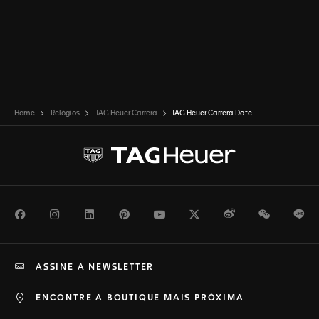
Home
Relógios
TAG Heuer Carrera
TAG Heuer Carrera Date
Facebook
Instagram
LinkedIn
Pinterest
Youtube
Twitter
Weibo
WeChat
Li
ASSINE A NEWSLETTER
ENCONTRE A BOUTIQUE MAIS PRÓXIMA