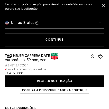
Escolha um país ou região para visualizar conteúdo exclusivo
para a sua localização.
Fe
United States
A NAVEGAR PELO SITE
CONTINUE
TAG HEUER CARRERA DATE
Abrir a busca
Conta My T
Seu c
Automático, 39 mm, Aço
WBN2112.FC6504
Em falta no estoque on-line
Kz 4.260.000
RECEBER NOTIFICAÇÃO
CONFIRA A DISPONIBILIDADE NA BOUTIQUE
OUTRAS VARIAÇÕES