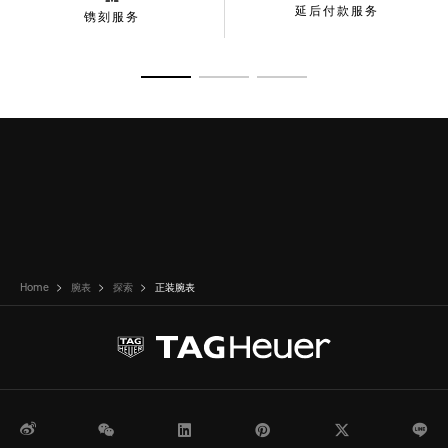
延后付款服务
镌刻服务
转至幻灯片 1
转至幻灯片 2
转至幻灯片 3
Home
腕表
探索
正装腕表
微博
WeChat
领英
Pinterest
Twitter
Li