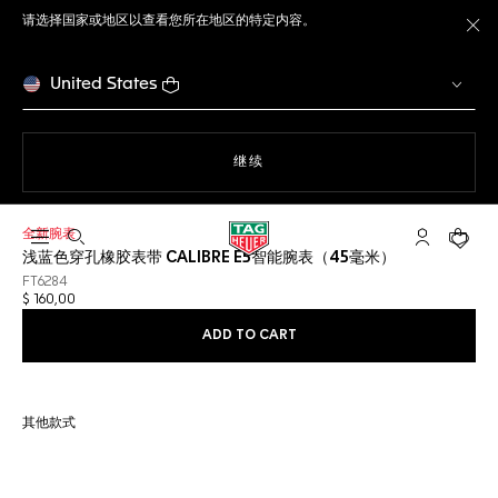
请选择国家或地区以查看您所在地区的特定内容。
关
United States
使用网站导航
继续
全新腕表
打开搜索
My TAG He
您的购
浅蓝色穿孔橡胶表带 CALIBRE E5智能腕表（45毫米）
FT6284
$ 160,00
ADD TO CART
其他款式