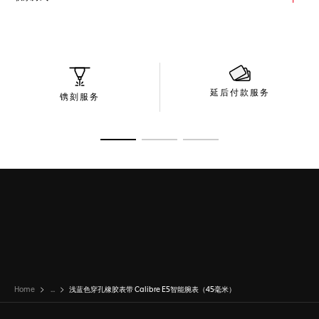
延后付款服务
镌刻服务
转至幻灯片 1
转至幻灯片 2
转至幻灯片 3
Home
...
浅蓝色穿孔橡胶表带 Calibre E5智能腕表（45毫米）