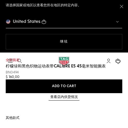
请选择国家或地区以查看您所在地区的特定内容。
关
United States
使用网站导航
继续
全新腕表
打开搜索
My TAG He
您的购
柠檬绿和黑色织物运动表带CALIBRE E5 45毫米智能腕表
BN0494
$ 160,00
ADD TO CART
查看店内供货情况
其他款式