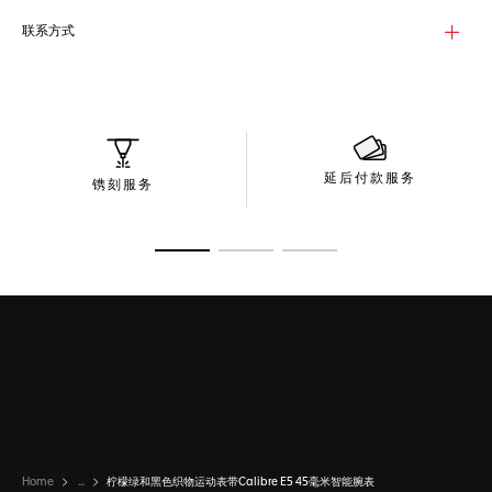
联系方式
延后付款服务
镌刻服务
转至幻灯片 1
转至幻灯片 2
转至幻灯片 3
Home
...
柠檬绿和黑色织物运动表带Calibre E5 45毫米智能腕表