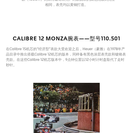
相同，表壳均以黄铜打造。
CALIBRE 12 MONZA腕表——型号110.501
在Calibre 15机芯的“经济型”表款大受欢迎之后，Heuer（豪雅）在1978年产
品目录中推出搭载Calibre 12机芯的版本，同样备有黑色涂层表壳款和镀铬表
壳款。在这些Calibre 12机芯版本中，9点钟位置以12小时计时盘取代了走时
秒针。