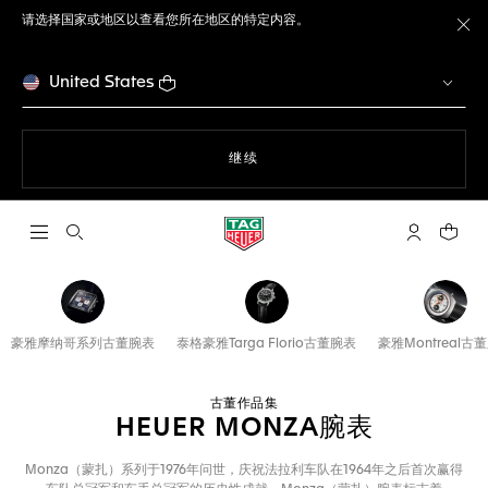
请选择国家或地区以查看您所在地区的特定内容。
关
United States
使用网站导航
继续
打开搜索
My TAG He
您的购
豪雅摩纳哥系列古董腕表
泰格豪雅Targa Florio古董腕表
豪雅Montreal古
古董作品集
HEUER MONZA腕表
Monza（蒙扎）系列于1976年问世，庆祝法拉利车队在1964年之后首次赢得