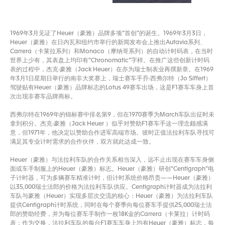
1969年3月见证了Heuer（豪雅）品牌多项“首创”的诞生。1969年3月3日，
Heuer（豪雅）在日内瓦和纽约市举行的新闻发布会上推出Autavia系列、
Carrera（卡莱拉系列）和Monaco（摩纳哥系列）的自动计时码表，在当时
世界上少有，其表盘上均印有“Chronomatic”字样。在推广这些创新计时码
表的过程中，杰克‧豪雅（Jack Heuer）在亦为瑞士制表业再撰新章。在1969
年3月1日星期日举行的南非大奖赛上，瑞士赛车手乔·西弗尔特（Jo Siffert）
驾驶贴有Heuer（豪雅）品牌标志的Lotus 49赛车出场，这是F1赛车车身上首
次出现非赛车品牌商标。
西弗尔特在1969年的锦标赛中排名第9，但在1970赛季为March车队出征时未
拿到积分。杰克‧豪雅（Jack Heuer ）似乎对赞助F1赛车手这一理念颇感满
意，但1971年，他决定以赞助合作进军高端市场。彼时正值法拉利车队寻找可
满足其专业计时需求的合作伙伴，双方就此达成一致。
Heuer（豪雅）与法拉利车队的合作关系相当深入，远不止出现在赛车车身侧
面或车手制服上的Heuer（豪雅）标志。Heuer（豪雅）研创“Centigraph”电
子计时器，可为多辆赛车精准计时，但计时系统价格昂贵——Heuer（豪雅）
以35,000瑞士法郎的价格为法拉利车队供应。Centigraph计时器成为法拉利
车队与豪雅（Heuer）实现多层次交流的核心：Heuer（豪雅）为法拉利车队
提供Centigraph计时系统，同时在每个赛季向每位赛车手提供25,000瑞士法
郎的赞助经费，并为每位赛车手制作一枚18K金的Carrera（卡莱拉）计时码
表；作为交换，法拉利车队的每台F1赛车车身上均有Heuer（豪雅）标志，每