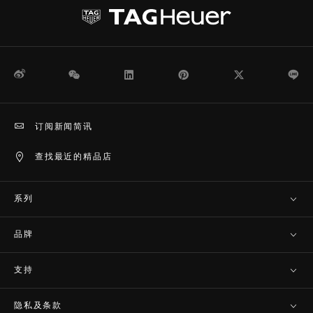
微博
WeChat
领英
Pinterest
Twitter
Li
订阅新闻简讯
查找最近的精品店
系列
品牌
支持
隐私及条款