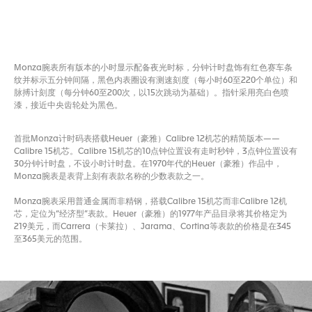
Monza腕表所有版本的小时显示配备夜光时标，分钟计时盘饰有红色赛车条
纹并标示五分钟间隔，黑色内表圈设有测速刻度（每小时60至220个单位）和
脉搏计刻度（每分钟60至200次，以15次跳动为基础）。指针采用亮白色喷
漆，接近中央齿轮处为黑色。
首批Monza计时码表搭载Heuer（豪雅）Calibre 12机芯的精简版本——
Calibre 15机芯。Calibre 15机芯的10点钟位置设有走时秒钟，3点钟位置设有
30分钟计时盘，不设小时计时盘。在1970年代的Heuer（豪雅）作品中，
Monza腕表是表背上刻有表款名称的少数表款之一。
Monza腕表采用普通金属而非精钢，搭载Calibre 15机芯而非Calibre 12机
芯，定位为“经济型”表款。Heuer（豪雅）的1977年产品目录将其价格定为
219美元，而Carrera（卡莱拉）、Jarama、Cortina等表款的价格是在345
至365美元的范围。