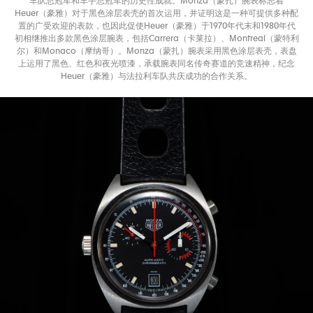
车队总冠军和车手总冠军的历史性成就。Monza（蒙扎）腕表标志着
Heuer（豪雅）对于黑色涂层表壳的首次运用，并证明这是一种可提供多种配
置的广受欢迎的表款，也因此促使Heuer（豪雅）于1970年代末和1980年代
初相继推出多款黑色涂层腕表，包括Carrera（卡莱拉）、Montreal（蒙特利
尔）和Monaco（摩纳哥）。Monza（蒙扎）腕表采用黑色涂层表壳，表盘
上运用了黑色、红色和夜光喷漆，承载腕表同名传奇赛道的竞速精神，纪念
Heuer（豪雅）与法拉利车队共庆成功的合作关系。