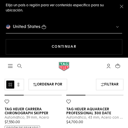
Elija un país o región para ver contenido específico para su
ubicación.
Ce
United States
NAVEGANDO EN LA WEB
CONTINUAR
Abrir el menú de búsqueda
Cuenta Mi 
Su car