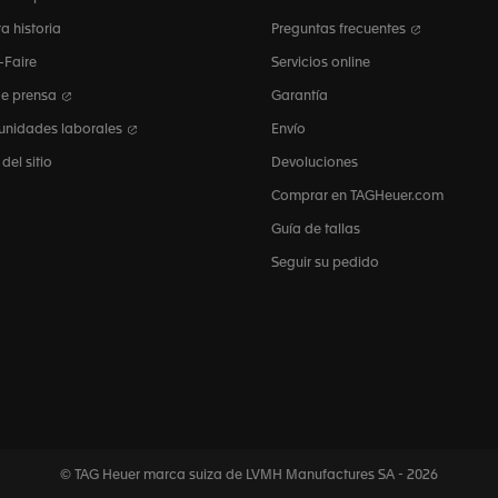
a historia
Preguntas frecuentes
-Faire
Servicios online
de prensa
Garantía
unidades laborales
Envío
el sitio
Devoluciones
Comprar en TAGHeuer.com
Guía de tallas
Seguir su pedido
© TAG Heuer marca suiza de LVMH
Manufactures SA - 2026