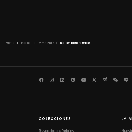
Home
Relojes
DESCUBRIR
Relojes para hombre
Facebook
Instagram
LinkedIn
Pinterest
Youtube
Twitter
Weibo
WeCh
L
COLECCIONES
LA 
Buscador de Relojes
Nuest