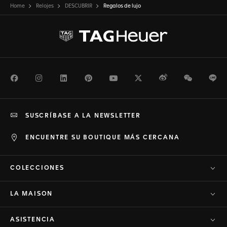
Home
Relojes
DESCUBRIR
Regalos de lujo
Facebook
Instagram
LinkedIn
Pinterest
Youtube
Twitter
Weibo
WeChat
Li
SUSCRÍBASE A LA NEWSLETTER
ENCUENTRE SU BOUTIQUE MÁS CERCANA
COLECCIONES
LA MAISON
ASISTENCIA