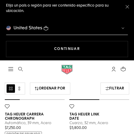
Elija un país o región para ver contenido específico para su
ubicación.
Ce
United States
NAVEGANDO EN LA WEB
CONTINUAR
Abrir el menú de búsqueda
Cuenta Mi 
Su car