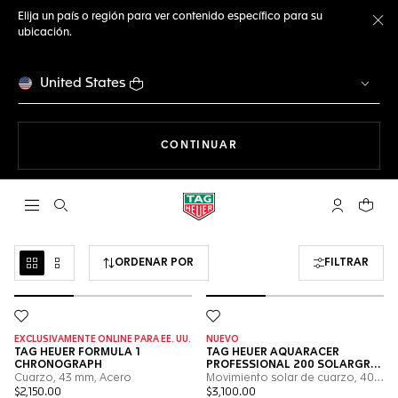
Elija un país o región para ver contenido específico para su
ubicación.
Ce
United States
NAVEGANDO EN LA WEB
CONTINUAR
Abrir el menú de búsqueda
Cuenta Mi 
Su car