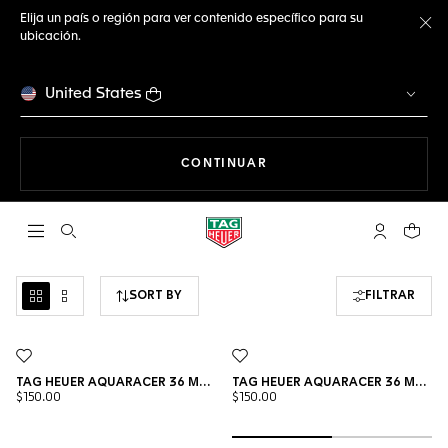
Elija un país o región para ver contenido específico para su
ubicación.
Ce
United States
NAVEGANDO EN LA WEB
CONTINUAR
Abrir el menú de búsqueda
Cuenta Mi 
Su car