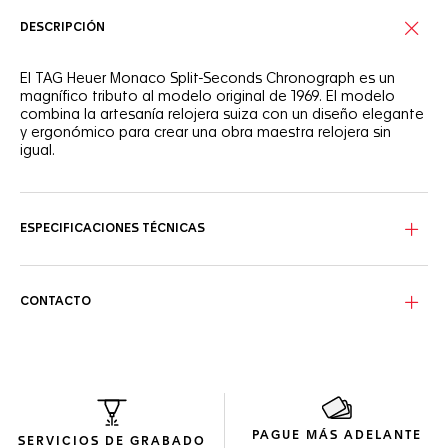
DESCRIPCIÓN
El TAG Heuer Monaco Split-Seconds Chronograph es un
magnífico tributo al modelo original de 1969. El modelo
combina la artesanía relojera suiza con un diseño elegante
y ergonómico para crear una obra maestra relojera sin
igual.
La aguja ratrapante y los arcos de titanio de la esfera
rinden un vibrante homenaje al modelo Monaco original de
1969 con un aspecto moderno y dinámico.
ESPECIFICACIONES TÉCNICAS
La caja de titanio grado 5 ligero y cristal de zafiro, en la
que se alternan distintos acabados elaborados a mano,
alberga la avanzada mecánica del reloj con una fusión de
CONTACTO
forma y alta funcionalidad.
Disfrute de la ingeniosa función ratrapante que permite
medir intervalos de tiempo de forma simultánea y el
cronógrafo con medición de fracciones, una complicación
en la que TAG Heuer cuenta con más de un siglo de
experiencia.
PAGUE MÁS ADELANTE
SERVICIOS DE GRABADO