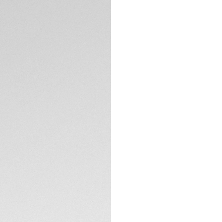
Garantía de 5 a
Tarjetas de créd
PayPal, Apple Pa
Envíos y devolu
gratuitos
¿Necesita ayud
DESCRIPCIÓN
Este cronógrafo TA
rendimiento y estil
de 43 mm, que com
de sol" y un elega
icono del automov