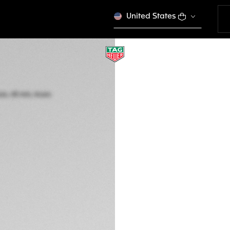
United States
TAG HEUER FORM
Cuarzo, 43 mm, A
CAZ101AV.BA0842
GRABE SU RE
$2,550.00
COM