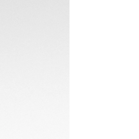
La esfera azul osc
una aguja de punt
clásico.
ESPECIFICACIONES 
La caja de acero 
de PVD negro para
estilo deportivo.
CONTACTO
Este reloj, impuls
combinado con un r
sido diseñado para