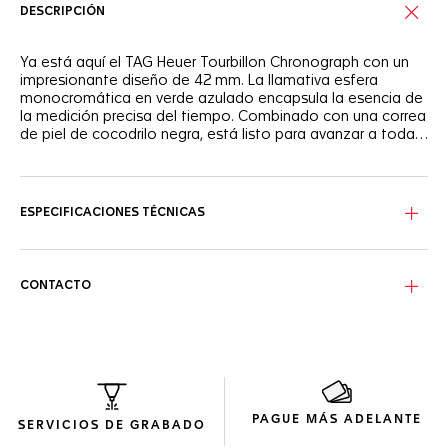
DESCRIPCIÓN
Ya está aquí el TAG Heuer Tourbillon Chronograph con un
impresionante diseño de 42 mm. La llamativa esfera
monocromática en verde azulado encapsula la esencia de
la medición precisa del tiempo. Combinado con una correa
de piel de cocodrilo negra, está listo para avanzar a toda
velocidad con estilo.
La esfera verde azulado satinada circular con un llamativo
tourbillon calado a las 6 horas fusiona una mayor
legibilidad con una estética deslumbrante.
ESPECIFICACIONES TÉCNICAS
La caja de acero pulido y satinado y el cristal de zafiro
abombado, que representan la fuerza y la elegancia, se
unen para crear un reloj robusto y refinado.
CONTACTO
En su corazón, el movimiento de Manufactura TH20-09 y el
tourbillon chapado en rodio son un ejemplo de la maestría
técnica y la innovación de la Maison.
PAGUE MÁS ADELANTE
SERVICIOS DE GRABADO