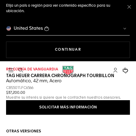
Elija un país o región para ver contenido específico para su
ubicación.
Ce
United States
NAVEGANDO EN LA WEB
CONTINUAR
RELOJERÍA DE VANGUARDIA
Abrir el menú de búsqueda
Cuenta Mi 
Su car
TAG HEUER CARRERA CHRONOGRAPH TOURBILLON
Automático, 42 mm, Acero
CBS5011.FC6566
$37,200.00
Muestre su interés si quiere que le contacten nuestros asesores.
SOLICITAR MÁS INFORMACIÓN
OTRAS VERSIONES