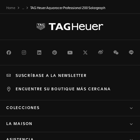
Home
...
TAG Heuer Aquaracer Professional 200 Solargraph
Facebook
Instagram
LinkedIn
Pinterest
Youtube
Twitter
Weibo
WeChat
Li
SUSCRÍBASE A LA NEWSLETTER
ENCUENTRE SU BOUTIQUE MÁS CERCANA
COLECCIONES
LA MAISON
ASISTENCIA