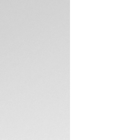
gratuitos
DESCRIPCIÓN
Este reloj deporti
para ofrecer una c
oro amarillo realm
y novedoso aspira
satinado.
Una serie de carac
acero en el braza
diseñado para abro
ESPECIFICACIONES 
metros bajo el agu
Dese un chapuzón c
índices y las aguja
CONTACTO
giratorio unidirec
El icónico brazale
tonos chapado en o