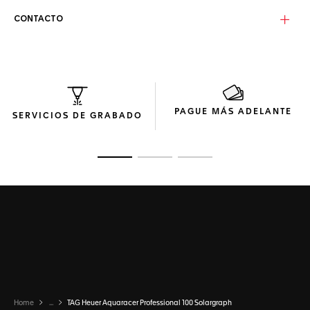
CONTACTO
PAGUE MÁS ADELANTE
SERVICIOS DE GRABADO
Ir a la imagen 1
Ir a la imagen 2
Ir a la imagen 3
Home
...
TAG Heuer Aquaracer Professional 100 Solargraph