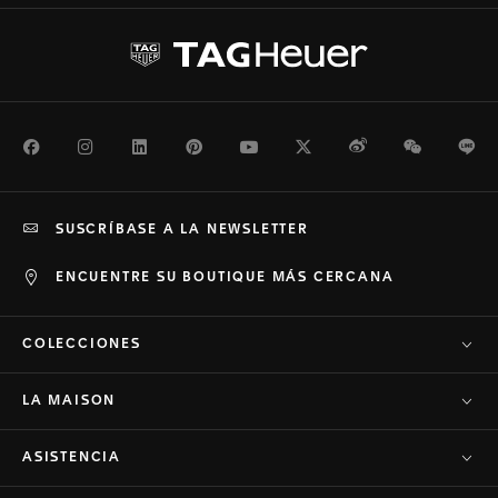
Facebook
Instagram
LinkedIn
Pinterest
Youtube
Twitter
Weibo
WeChat
Li
SUSCRÍBASE A LA NEWSLETTER
ENCUENTRE SU BOUTIQUE MÁS CERCANA
COLECCIONES
LA MAISON
ASISTENCIA