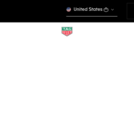
United States
BRAZALETE DE AC
BA0646
Este producto se dej
$360.00
Tarjetas de créd
PayPal, Apple Pa
DESCRIPCIÓN
Este brazalete de 
reloj Connected. 
Connected Calibre 
Connected anterio