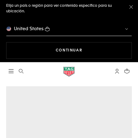
Elija un país o región para ver contenido específico para su
ubicación.
Ce
United States
NAVEGANDO EN LA WEB
CONTINUAR
Abrir el menú de búsqueda
Cuenta Mi 
Su car