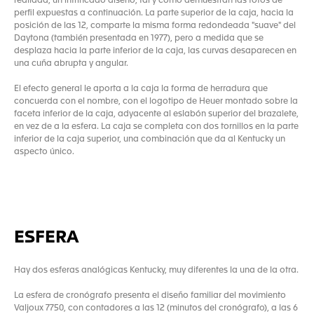
realidad, un intrincado diseño, tal y como demuestran las fotos de
perfil expuestas a continuación. La parte superior de la caja, hacia la
posición de las 12, comparte la misma forma redondeada "suave" del
Daytona (también presentada en 1977), pero a medida que se
desplaza hacia la parte inferior de la caja, las curvas desaparecen en
una cuña abrupta y angular.
El efecto general le aporta a la caja la forma de herradura que
concuerda con el nombre, con el logotipo de Heuer montado sobre la
faceta inferior de la caja, adyacente al eslabón superior del brazalete,
en vez de a la esfera. La caja se completa con dos tornillos en la parte
inferior de la caja superior, una combinación que da al Kentucky un
aspecto único.
ESFERA
Hay dos esferas analógicas Kentucky, muy diferentes la una de la otra.
La esfera de cronógrafo presenta el diseño familiar del movimiento
Valjoux 7750, con contadores a las 12 (minutos del cronógrafo), a las 6