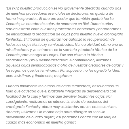
"En 1977, nuestra producción se vio gravemente afectada cuando dos
de nuestros proveedores esenciales se declararon en quiebra de
forma inesperada... El otro proveedor que también quebró fue La
Centrale, un creador de cajas de renombre en Biel. Durante años,
habían estado entre nuestros proveedores habituales y acabábamos
de encargarles la producción de cajas para nuestro nuevo cronógrafo
Kentucky... El tribunal de quiebras nos autorizó la recuperación de
todas las cajas Kentucky semiacabadas. Nunca olvidaré cómo uno de
mis directores y yo entramos en la sombría y tapiada fábrica de La
Centrale para recoger las cajas. Fue una visita a la fábrica
escalofriante y muy desmoralizadora. A continuación, llevamos
aquellas cajas semiacabadas a otro de nuestras creadores de cajas y
les rogamos que las terminaran. Por supuesto, no les agradó la idea,
pero insistimos y, finalmente, aceptaron.
Cuando finalmente recibimos las cajas terminadas, descubrimos un
fallo que causaba que el brazalete integrado se desprendiera con
facilidad de la caja y tuvimos que devolver bastantes cajas. Por
consiguiente, realizamos un número limitado de versiones del
cronógrafo Kentucky, ahora muy solicitadas por los coleccionistas.
Además, utilizamos la misma caja para albergar un sencillo
movimiento de cuarzo digital, así podíamos contar con un reloj de
cuarzo más económico en nuestra gama".