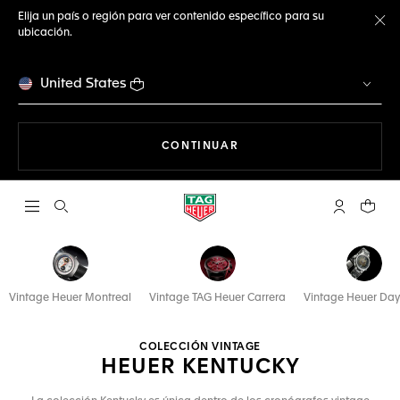
Elija un país o región para ver contenido específico para su
ubicación.
Ce
United States
NAVEGANDO EN LA WEB
CONTINUAR
Abrir el menú de búsqueda
Cuenta Mi 
Su car
Vintage Heuer Montreal
Vintage TAG Heuer Carrera
Vintage Heuer Da
COLECCIÓN VINTAGE
HEUER KENTUCKY