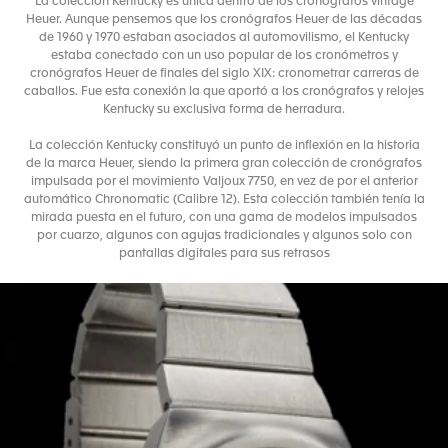
La colección Kentucky es única dentro de los cronógrafos vintage
Heuer. Aunque pensemos que los cronógrafos Heuer de las décadas
de 1960 y 1970 estaban asociados al automovilismo, el Kentucky
estaba conectado con un uso popular de los cronómetros y
cronógrafos Heuer de finales del siglo XIX: cronometrar carreras de
caballos. Fue esta conexión la que aportó a los cronógrafos y relojes
Kentucky su exclusiva forma de herradura.
La colección Kentucky constituyó un punto de inflexión en la historia
de la marca Heuer, siendo la primera gran colección de cronógrafos
impulsada por el movimiento Valjoux 7750, en vez de por el anterior
automático Chronomatic (Calibre 12). Esta colección también tenía la
mirada puesta en el futuro, con una gama de modelos impulsados
por cuarzo, algunos con agujas tradicionales y algunos solo con
pantallas digitales para sus retrasos