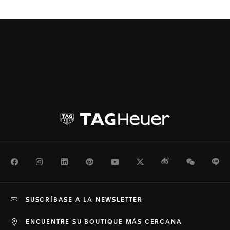
Facebook
Instagram
LinkedIn
Pinterest
Youtube
Twitter
Weibo
WeChat
Li
SUSCRÍBASE A LA NEWSLETTER
ENCUENTRE SU BOUTIQUE MÁS CERCANA