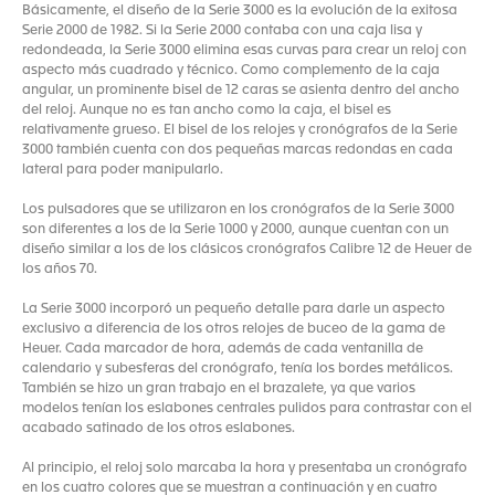
Básicamente, el diseño de la Serie 3000 es la evolución de la exitosa
Serie 2000 de 1982. Si la Serie 2000 contaba con una caja lisa y
redondeada, la Serie 3000 elimina esas curvas para crear un reloj con
aspecto más cuadrado y técnico. Como complemento de la caja
angular, un prominente bisel de 12 caras se asienta dentro del ancho
del reloj. Aunque no es tan ancho como la caja, el bisel es
relativamente grueso. El bisel de los relojes y cronógrafos de la Serie
3000 también cuenta con dos pequeñas marcas redondas en cada
lateral para poder manipularlo.
Los pulsadores que se utilizaron en los cronógrafos de la Serie 3000
son diferentes a los de la Serie 1000 y 2000, aunque cuentan con un
diseño similar a los de los clásicos cronógrafos Calibre 12 de Heuer de
los años 70.
La Serie 3000 incorporó un pequeño detalle para darle un aspecto
exclusivo a diferencia de los otros relojes de buceo de la gama de
Heuer. Cada marcador de hora, además de cada ventanilla de
calendario y subesferas del cronógrafo, tenía los bordes metálicos.
También se hizo un gran trabajo en el brazalete, ya que varios
modelos tenían los eslabones centrales pulidos para contrastar con el
acabado satinado de los otros eslabones.
Al principio, el reloj solo marcaba la hora y presentaba un cronógrafo
en los cuatro colores que se muestran a continuación y en cuatro