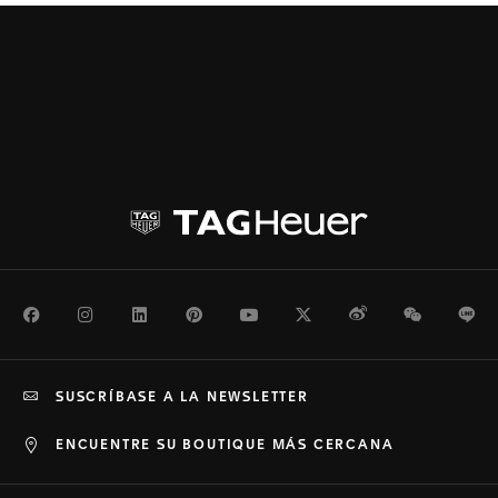
Facebook
Instagram
LinkedIn
Pinterest
Youtube
Twitter
Weibo
WeChat
Li
SUSCRÍBASE A LA NEWSLETTER
ENCUENTRE SU BOUTIQUE MÁS CERCANA