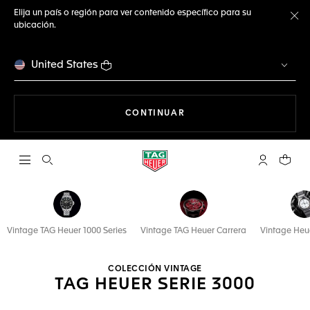
Elija un país o región para ver contenido específico para su
ubicación.
Ce
United States
NAVEGANDO EN LA WEB
CONTINUAR
Abrir el menú de búsqueda
Cuenta Mi 
Su car
Vintage TAG Heuer 1000 Series
Vintage TAG Heuer Carrera
Vintage Heu
COLECCIÓN VINTAGE
TAG HEUER SERIE 3000