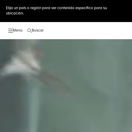
Elija un país o región para ver contenido específico para su
ubicación.
Buscar
Abrir el menú de búsqueda