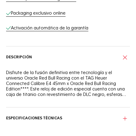
Packaging exclusivo online
Activación automática de la garantía
DESCRIPCIÓN
Disfrute de la fusión definitiva entre tecnología y el
universo Oracle Red Bull Racing con el TAG Heuer
Connected Calibre E4 45mm x Oracle Red Bull Racing
Edition****. Este reloj de edición especial cuenta con una
caja de titanio con revestimiento de DLC negro, esferas
exclusivas y una aplicación especial que le sumergirá en el
apasionante universo del equipo Oracle Red Bull Racing.
Incluye cuatro esferas exclusivas: la esfera Season realiza
el seguimiento de los escenarios de carreras del equipo
Oracle Red Bull Racing, la esfera Asphalt refleja la textura
ESPECIFICACIONES TÉCNICAS
de las pistas, la esfera RB20 debe su nombre al coche
Oracle Red Bull Racing de este año, y la esfera TAG Heuer
Formula 1 evoca la esfera del TAG Heuer Formula 1 Red Bull