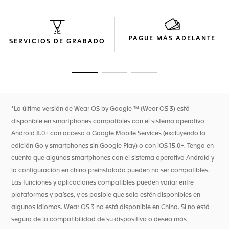
Racing Special Edition. Dos esferas diseñadas para llevar la
emoción de las carreras en su muñeca.
La caja de 45 mm, elaborada en titanio grado 2 con
PAGUE MÁS ADELANTE
revestimiento de DLC negro, se combina con una correa de
SERVICIOS DE GRABADO
dos materiales de caucho negro y piel de becerro azul con
acabado tipo asfalto y una correa de caucho negro
adicional para una durabilidad y un confort óptimos.
Ir a la imagen 1
Ir a la imagen 2
Ir a la imagen 3
La aplicación específica de Oracle Red Bull Racing le
permite seguir el recorrido del equipo, proporcionando una
experiencia dinámica a lo largo de cada una de sus
*La última versión de Wear OS by Google ™ (Wear OS 3) está
carreras: desde cuentas atrás y mensajes de ánimo a las
disponible en smartphones compatibles con el sistema operativo
escuderías hasta clasificaciones posteriores a la
carrera.****
Android 8.0+ con acceso a Google Mobile Services (excluyendo la
edición Go y smartphones sin Google Play) o con iOS 15.0+. Tenga en
cuenta que algunos smartphones con el sistema operativo Android y
la configuración en chino preinstalada pueden no ser compatibles.
Las funciones y aplicaciones compatibles pueden variar entre
plataformas y países, y es posible que solo estén disponibles en
algunos idiomas. Wear OS 3 no está disponible en China. Si no está
seguro de la compatibilidad de su dispositivo o desea más