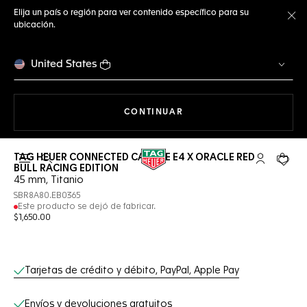
Elija un país o región para ver contenido específico para su
ubicación.
Ce
United States
NAVEGANDO EN LA WEB
CONTINUAR
TAG HEUER CONNECTED CALIBRE E4 X ORACLE RED
Abrir el menú de búsqueda
Cuenta Mi 
Su car
BULL RACING EDITION
45 mm, Titanio
SBR8A80.EB0365
Este producto se dejó de fabricar.
$1,650.00
Servicios online
Tarjetas de crédito y débito, PayPal, Apple Pay
Envíos y devoluciones gratuitos