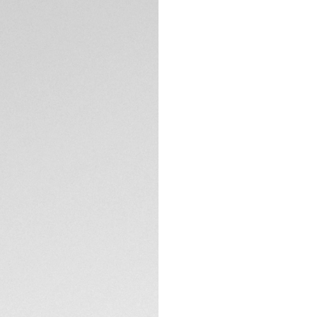
Combinando un eleg
laccati neri, il TA
superare i limiti c
Solargraph. Limitat
audace e moderna d
Il quadrante bianco
conferisce energia 
neri, illuminati da
SPECIFICHE TECNIC
che di notte. La l
contemporaneo a q
La cassa in accia
mentre il cinturino 
Progettato per uno 
limitata coniuga st
Alimentato dal cal
un’autonomia eleva
solo minuto di espo
giornata, rendendo
mondo frenetico d