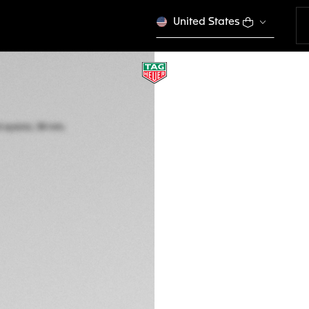
United States
EDIZIONE LIMITATA
TAG HEUER FORM
Solare al quarzo, 
WBY111A.FT8106
Questo prodotto è f
DESCRIZIONE