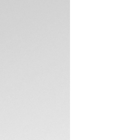
Il TAG Heuer Formul
formato da 38 mm,
al quarzo a energ
generazione reinter
materiali moderni 
dinamico.
Il quadrante bianco
Polylight, present
Le lancette e gli i
SPECIFICHE TECNIC
garantiscono visibil
La cassa da 38 mm
è realizzata in rob
acciaio sabbiato, 
quotidiano.
Il cuore pulsante 
alimentato da luce 
esposizione alla lu
giornata. Una volt
di autonomia nell’o