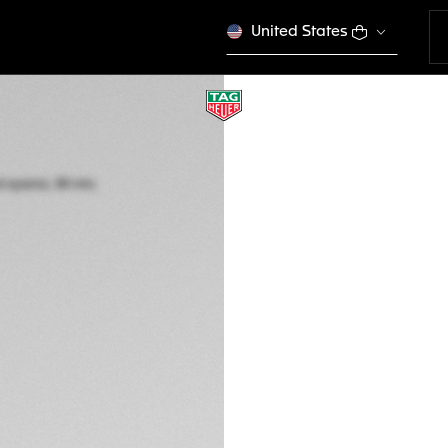
United States
TAG HEUER FORM
Solare al quarzo, 
WBY1111.BA0042
DESCRIZIONE