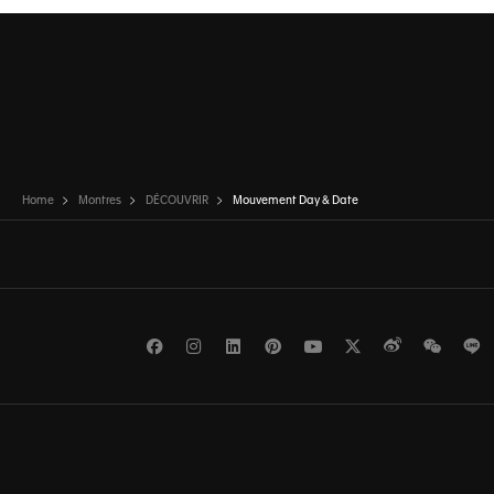
Home
Montres
DÉCOUVRIR
Mouvement Day & Date
Facebook
Instagram
LinkedIn
Pinterest
Youtube
Twitter
Weibo
WeCh
L