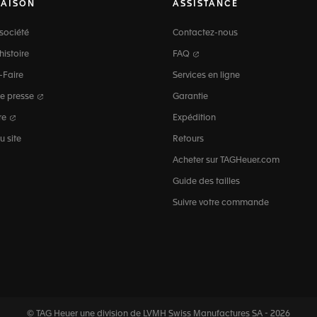
MAISON
ASSISTANCE
société
Contactez-nous
histoire
FAQ
-Faire
Services en ligne
e presse
Garantie
re
Expédition
u site
Retours
Acheter sur TAGHeuer.com
Guide des tailles
Suivre votre commande
© TAG Heuer une division de LVMH Swiss
Manufactures SA - 2026