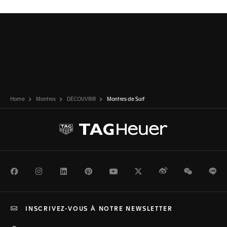
Home
Montres
DÉCOUVRIR
Montres de Surf
Facebook
Instagram
LinkedIn
Pinterest
Youtube
Twitter
Weibo
WeChat
Li
INSCRIVEZ-VOUS À NOTRE NEWSLETTER