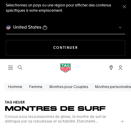
Sélectionnez un pays ou une région pour afficher des contenus
spécifiques à votre emplacement.
Fe
United States
LA NAVIGATION SUR LE S
CONTINUER
Ouvrir la barre de recherche
Compt