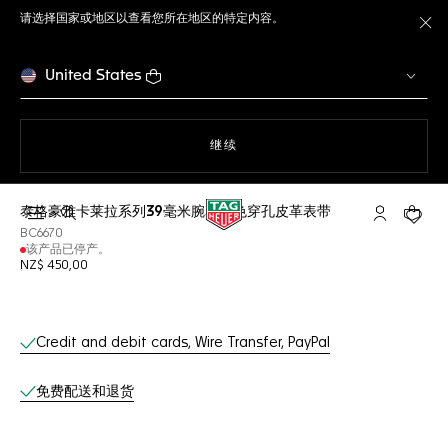
请选择国家或地区以查看您所在地区的特定内容。
关
United States
使用网站导航
继续
泰格豪雅卡莱拉系列39毫米腕表棕色穿孔皮革表带
打开搜索
My TAG He
您的购
BC6670
该产品已停产。
NZ$ 450,00
线上服务
Credit and debit cards, Wire Transfer, PayPal
免费配送和退货