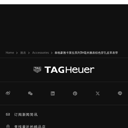
Home
腕表
Accessories
泰格豪雅卡莱拉系列39毫米腕表棕色穿孔皮革表带
微博
WeChat
领英
Pinterest
Twitter
Li
订阅新闻简讯
查找最近的精品店