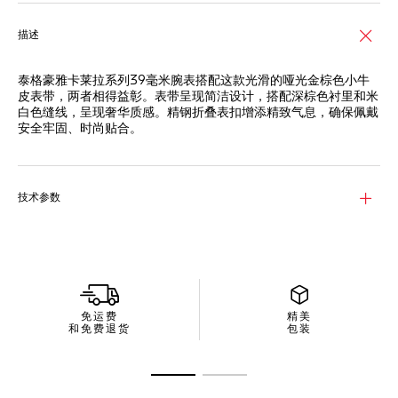
描述
泰格豪雅卡莱拉系列39毫米腕表搭配这款光滑的哑光金棕色小牛
皮表带，两者相得益彰。表带呈现简洁设计，搭配深棕色衬里和米
白色缝线，呈现奢华质感。精钢折叠表扣增添精致气息，确保佩戴
安全牢固、时尚贴合。
技术参数
免运费
精美
和免费退货
包装
转至幻灯片 1
转至幻灯片 2