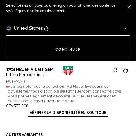
Sélectionnez un pays ou une région pour afficher des contenus
spécifiques à votre emplacement.
Fe
United States
LA NAVIGATION SUR LE S
CONTINUER
TAG HEUER VINGT SEPT
Ouvrir la barre de recherche
Compte My
Votre 
Urban Performance
EWTHSVS015
Veuillez noter que la collection TAG Heuer Eyewear n'est
actuellement pas disponible sur tagheuer.com dans votre pays.
Vous pouvez également découvrir TAG Heuer Eyewear chez
certains opticiens à travers le monde.
CFA 333.000
VÉRIFIER LA DISPONIBILITÉ EN BOUTIQUE
AUTRES VARIANTES