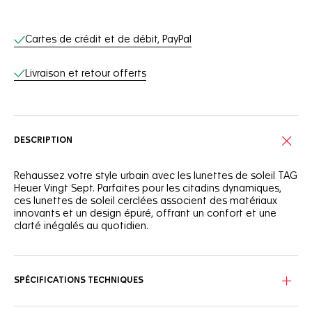
Services en ligne
Cartes de crédit et de débit, PayPal
Livraison et retour offerts
DESCRIPTION
Rehaussez votre style urbain avec les lunettes de soleil TAG
Heuer Vingt Sept. Parfaites pour les citadins dynamiques,
ces lunettes de soleil cerclées associent des matériaux
innovants et un design épuré, offrant un confort et une
clarté inégalés au quotidien.
Ce modèle TAG Heuer Vingt Sept arbore une monture
cerclée solide réalisée en mélange de fibre de carbone et
de bio-nylon, pour répondre aux exigences de la vie
SPÉCIFICATIONS TECHNIQUES
citadine. La monture allie résistance et élégance, faisant
de ces lunettes de soleil un accessoire indispensable pour