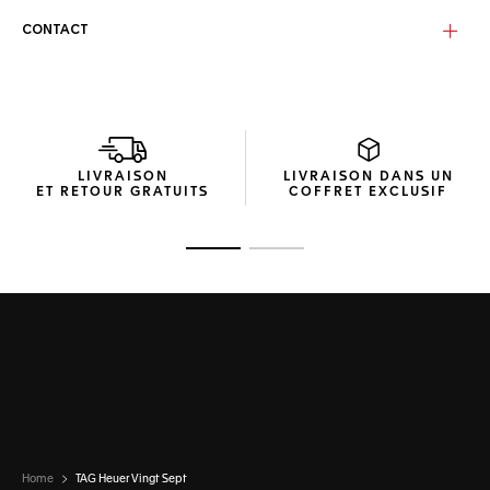
le paysage urbain moderne.
CONTACT
Les verres bronze métallique avec un reflet jaune clair,
fabriqués en bio-nylon durable, offrent une clarté optique
supérieure. Leur légère courbure offre une protection
efficace contre les UV et des performances optimales en
conditions de forte luminosité avec un indice de catégorie
3.
LIVRAISON
LIVRAISON DANS UN
Présentées dans un emballage compact en matériau
ET RETOUR GRATUITS
COFFRET EXCLUSIF
recyclé, ces lunettes de soleil ont un impact minimal sur
l'environnement tout en offrant une expérience de
déballage haut de gamme.
Ouvrir la diapositive 1
Ouvrir la diapositive 2
Home
TAG Heuer Vingt Sept