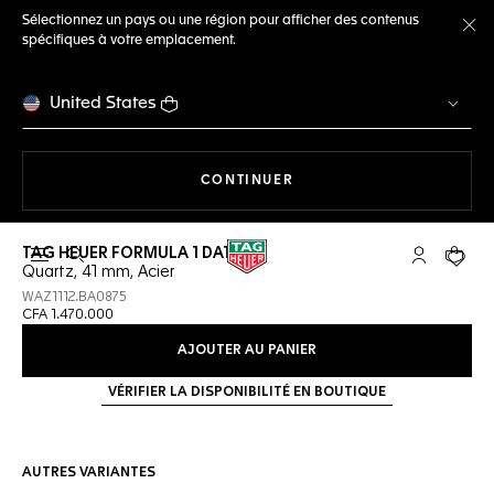
Sélectionnez un pays ou une région pour afficher des contenus
spécifiques à votre emplacement.
Fe
United States
LA NAVIGATION SUR LE S
CONTINUER
TAG HEUER FORMULA 1 DATE
Ouvrir la barre de recherche
Compte My
Votre 
Quartz, 41 mm, Acier
WAZ1112.BA0875
CFA 1.470.000
AJOUTER AU PANIER
VÉRIFIER LA DISPONIBILITÉ EN BOUTIQUE
AUTRES VARIANTES