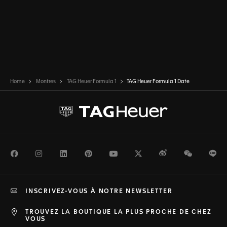
Home
Montres
TAG Heuer Formula 1
TAG Heuer Formula 1 Date
Facebook
Instagram
LinkedIn
Pinterest
Youtube
Twitter
Weibo
WeChat
Li
INSCRIVEZ-VOUS À NOTRE NEWSLETTER
TROUVEZ LA BOUTIQUE LA PLUS PROCHE DE CHEZ
VOUS