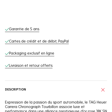
Services en ligne
Garantie de 5 ans
Cartes de crédit et de débit, PayPal
Packaging exclusif en ligne
Livraison et retour offerts
DESCRIPTION
Expression de la passion du sport automobile, le TAG Heuer
Carrera Chronograph Tourbillon associe luxe et
performance dans une alliance prestigieuse d’or rose 18K 5N