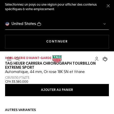
Sélectionnez un pays ou une région pour afficher des contenus
spécifiques à votre emplacement.
Fe
United States
LA NAVIGATION SUR LE S
CONTINUER
HORLOGERIE D'AVANT-GARDE
Ouvrir la barre de recherche
Compte My
Votre 
TAG HEUER CARRERA CHRONOGRAPH TOURBILLON
EXTREME SPORT
Automatique, 44 mm, Or rose 18K 5N et titane
CBU5050.FT6273
CFA 33.580.000
AJOUTER AU PANIER
AUTRES VARIANTES