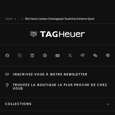
Home
...
TAG Heuer Carrera Chronograph Tourbillon Extreme Sport
Facebook
Instagram
LinkedIn
Pinterest
Youtube
Twitter
Weibo
WeChat
Li
INSCRIVEZ-VOUS À NOTRE NEWSLETTER
TROUVEZ LA BOUTIQUE LA PLUS PROCHE DE CHEZ
VOUS
COLLECTIONS