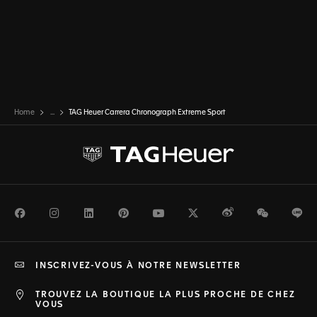
Home
...
TAG Heuer Carrera Chronograph Extreme Sport
Facebook
Instagram
LinkedIn
Pinterest
Youtube
Twitter
Weibo
WeChat
Li
INSCRIVEZ-VOUS À NOTRE NEWSLETTER
TROUVEZ LA BOUTIQUE LA PLUS PROCHE DE CHEZ
VOUS