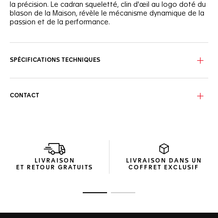
la précision. Le cadran squeletté, clin d'œil au logo doté du
blason de la Maison, révèle le mécanisme dynamique de la
passion et de la performance.
Le cadran squeletté rhodié est orné de détails noirs
grainés, tandis que les compteurs ajourés et les touches
d'orange évoquent le pouls des sports extrêmes.
SPÉCIFICATIONS TECHNIQUES
Logé dans un boîtier en titane grade 2 avec un côté
concave en PVD noir grainé, ce chronographe de 44 mm
est doté d'une lunette en céramique sablée noire,
CONTACT
résistante sur la piste et en dehors.
Visible à travers le fond de boîtier en verre saphir, le
mouvement TH20-00 arbore une finition NAC aux détails de
couleur assortie, reflétant l'esprit audacieux de la montre.
LIVRAISON
LIVRAISON DANS UN
ET RETOUR GRATUITS
COFFRET EXCLUSIF
Ouvrir la diapositive 1
Ouvrir la diapositive 2