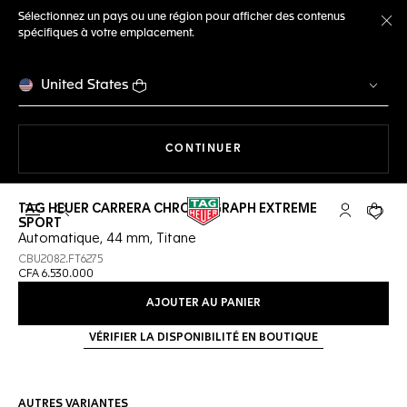
Sélectionnez un pays ou une région pour afficher des contenus
spécifiques à votre emplacement.
Fe
United States
LA NAVIGATION SUR LE S
CONTINUER
TAG HEUER CARRERA CHRONOGRAPH EXTREME
Ouvrir la barre de recherche
Compte My
Votre 
SPORT
Automatique, 44 mm, Titane
CBU2082.FT6275
CFA 6.530.000
AJOUTER AU PANIER
VÉRIFIER LA DISPONIBILITÉ EN BOUTIQUE
AUTRES VARIANTES