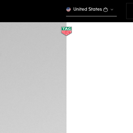
United States
TAG HEUER CARR
Quartz, 36 mm, Aci
WBK1316.BA0652
Ce produit n'est plus
CFA 4.230.000
Garantie de 5 a
Packaging exclus
DESCRIPTION
Une pièce TAG Heue