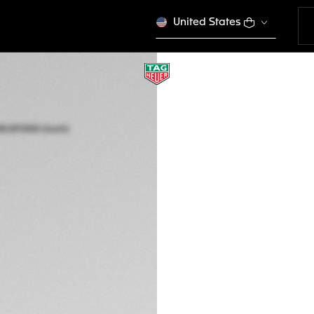
United States
TAG HEUER AQUA
Quartz solaire, 40
WBP1180.BF0000
Ce produit n'est plus
CFA 2.600.000
Garantie de 5 a
Packaging exclus