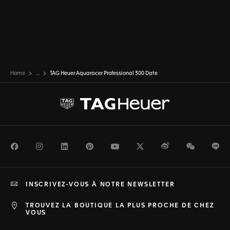
Home
...
TAG Heuer Aquaracer Professional 300 Date
Facebook
Instagram
LinkedIn
Pinterest
Youtube
Twitter
Weibo
WeChat
Li
INSCRIVEZ-VOUS À NOTRE NEWSLETTER
TROUVEZ LA BOUTIQUE LA PLUS PROCHE DE CHEZ
VOUS