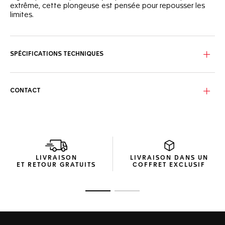
extrême, cette plongeuse est pensée pour repousser les
limites.
Évoquant les eaux tropicales, le cadran turquoise ondulé de
cette TAG Heuer Aquaracer Professional 300 affiche huit
superbes diamants VS de 1,4 mm de diamètre (0,078 ct).
SPÉCIFICATIONS TECHNIQUES
Équipée d’un boîtier ultra-résistant de 36 mm en acier
inoxydable finement brossé et poli, ainsi que d’une lunette
en céramique noire, cette montre est étanche à 300
CONTACT
mètres.
Aussi robuste que fonctionnel, le bracelet en acier intègre
une boucle déployante avec double bouton de sécurité et
un système de réglage précis.
LIVRAISON
LIVRAISON DANS UN
ET RETOUR GRATUITS
COFFRET EXCLUSIF
Ouvrir la diapositive 1
Ouvrir la diapositive 2