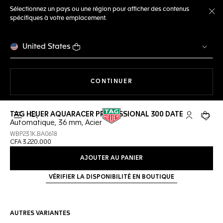
Sélectionnez un pays ou une région pour afficher des contenus
spécifiques à votre emplacement.
Fe
United States
LA NAVIGATION SUR LE S
CONTINUER
TAG HEUER AQUARACER PROFESSIONAL 300 DATE
Ouvrir la barre de recherche
Compte My
Votre 
Automatique, 36 mm, Acier
WBP231K.BA0618
CFA 3.220.000
AJOUTER AU PANIER
VÉRIFIER LA DISPONIBILITÉ EN BOUTIQUE
AUTRES VARIANTES