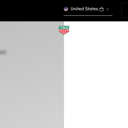
United States
BRACELET EN CAO
BT6237
Ce produit n'est plus
CFA 116.000
Cartes de crédit
PayPal
DESCRIPTION
Un bracelet pour t
original de la mo
bracelet en caoutc
montre Connected. 
Connected Calibre 