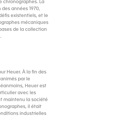
de chronographes. La
n des années 1970,
is existentiels, et le
onographes mécaniques
bases de la collection
.
r Heuer. À la fin des
animés par le
 Néanmoins, Heuer est
iculier avec les
t maintenu la société
nographes, il était
nditions industrielles