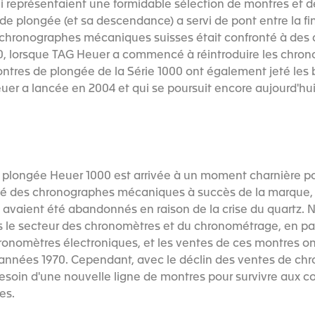
i représentaient une formidable sélection de montres et 
de plongée (et sa descendance) a servi de pont entre la fi
chronographes mécaniques suisses était confronté à des déf
0, lorsque TAG Heuer a commencé à réintroduire les chr
ontres de plongée de la Série 1000 ont également jeté les 
er a lancée en 2004 et qui se poursuit encore aujourd'hui
 plongée Heuer 1000 est arrivée à un moment charnière pou
ité des chronographes mécaniques à succès de la marque, 
 avaient été abandonnés en raison de la crise du quartz.
le secteur des chronomètres et du chronométrage, en part
onomètres électroniques, et les ventes de ces montres on
s années 1970. Cependant, avec le déclin des ventes de chro
esoin d'une nouvelle ligne de montres pour survivre aux co
es.