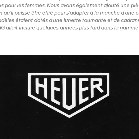
s pour les femmes. Nous avons également ajouté une piè
in qu'il puisse être étiré pour s'adapter à la manche d'une
dèles étaient dotés d'une lunette tournante et de cadran
AG allait inclure quelques années plus tard dans la gamm