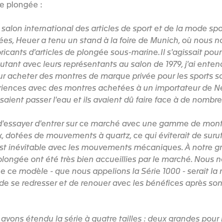
e plongée :
al salon international des articles de sport et de la mode sp
ées, Heuer a tenu un stand à la foire de Munich, où nous
ricants d'articles de plongée sous-marine. Il s'agissait pour
utant avec leurs représentants au salon de 1979, j'ai entend
our acheter des montres de marque privée pour les sports so
iences avec des montres achetées à un importateur de New
saient passer l'eau et ils avaient dû faire face à de nombre
 d'essayer d'entrer sur ce marché avec une gamme de mon
x, dotées de mouvements à quartz, ce qui éviterait de surut
 inévitable avec les mouvements mécaniques. À notre gra
longée ont été très bien accueillies par le marché. Nous 
 ce modèle - que nous appelions la Série 1000 - serait la m
 de se redresser et de renouer avec les bénéfices après so
 avons étendu la série à quatre tailles : deux grandes pour