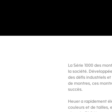
La Série 1000 des mont
la société. Développé
des défis industriels 
de montres, ces montr
succès.
Heuer a rapidement éla
couleurs et de tailles