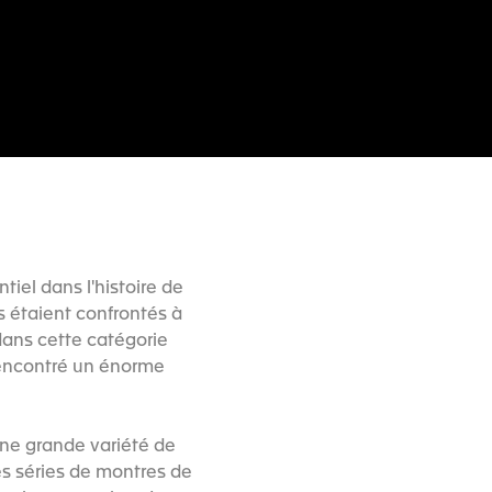
iel dans l'histoire de
 étaient confrontés à
dans cette catégorie
rencontré un énorme
ne grande variété de
es séries de montres de