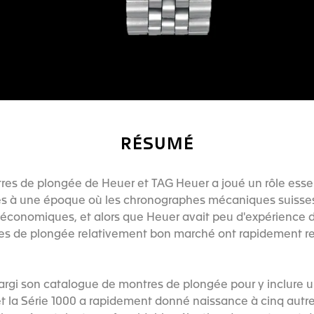
RÉSUMÉ
res de plongée de Heuer et TAG Heuer a joué un rôle essent
es à une époque où les chronographes mécaniques suisses
et économiques, et alors que Heuer avait peu d'expérience 
es de plongée relativement bon marché ont rapidement 
rgi son catalogue de montres de plongée pour y inclure u
, et la Série 1000 a rapidement donné naissance à cinq autr