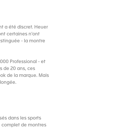
t a été discret. Heuer
nt certaines n'ont
istinguée - la montre
1000 Professional - et
s de 20 ans, ces
look de la marque. Mais
plongée.
sés dans les sports
e complet de montres