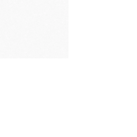
LIVRAISON DANS UN
COFFRET EXCLUSIF