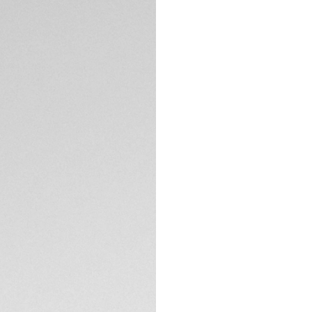
Découvrez la préc
Connected. Véritab
montre, idéal pour
l'expertise horlog
Associant à la perf
intelligentes grâc
de suivi des perfo
garde.
SPÉCIFICATIONS TE
Son boîtier robust
ainsi que son grand
pour relever vos déf
Le bracelet en ca
à votre montre TA
d'allier style et h