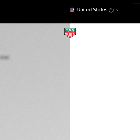
United States
EXCLUSIVITÉ EN LIG
TAG HEUER CONNE
45 mm, Acier
SBR8A10.BT6265
Ce produit n'est plus
CFA 929.000
Cartes de crédit
PayPal
Packaging exclus
DESCRIPTION