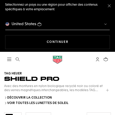
Sélectionnez un pays ou une région pour afficher des contenus
spécifiques à votre emplacement.
Fe
United States
LA NAVIGATION SUR LE S
CONTINUER
Ouvrir la barre de recherche
Compte My
Votre 