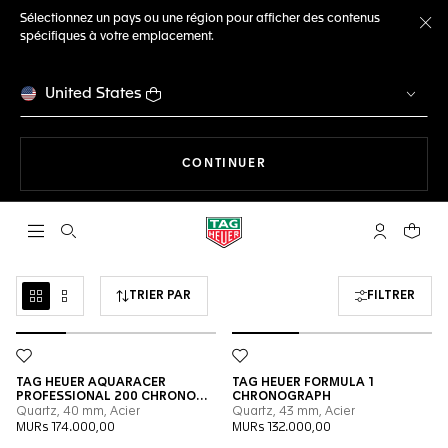
Sélectionnez un pays ou une région pour afficher des contenus
spécifiques à votre emplacement.
Fe
United States
LA NAVIGATION SUR LE S
CONTINUER
Ouvrir la barre de recherche
Compte My
Votre 