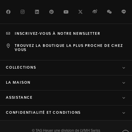
Facebook
Instagram
LinkedIn
Pinterest
Youtube
Twitter
Weibo
WeChat
Li
INSCRIVEZ-VOUS À NOTRE NEWSLETTER
TROUVEZ LA BOUTIQUE LA PLUS PROCHE DE CHEZ
VOUS
COLLECTIONS
LA MAISON
ASSISTANCE
CONFIDENTIALITÉ ET CONDITIONS
© TAG Heuer une division de LVMH Swiss