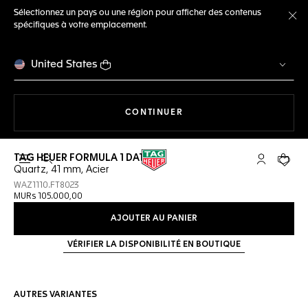
Sélectionnez un pays ou une région pour afficher des contenus
spécifiques à votre emplacement.
Fe
United States
LA NAVIGATION SUR LE S
CONTINUER
TAG HEUER FORMULA 1 DATE
Ouvrir la barre de recherche
Compte My
Votre 
Quartz, 41 mm, Acier
WAZ1110.FT8023
MURs 105.000,00
AJOUTER AU PANIER
VÉRIFIER LA DISPONIBILITÉ EN BOUTIQUE
AUTRES VARIANTES