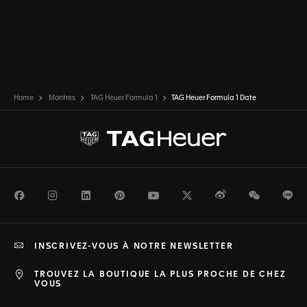
Home
Montres
TAG Heuer Formula 1
TAG Heuer Formula 1 Date
Facebook
Instagram
LinkedIn
Pinterest
Youtube
Twitter
Weibo
WeChat
Li
INSCRIVEZ-VOUS À NOTRE NEWSLETTER
TROUVEZ LA BOUTIQUE LA PLUS PROCHE DE CHEZ
VOUS